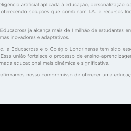
eligência artificial aplicada à educação, personalização
 oferecendo soluções que combinam I.A. e recursos lúdi
a Educacross já alcança mais de 1 milhão de estudantes 
ramas inovadores e adaptativos.
ão, a Educacross e o Colégio Londrinense tem sido ess
 Essa união fortalece o processo de ensino-aprendizag
ornada educacional mais dinâmica e significativa.
, reafirmamos nosso compromisso de oferecer uma educaç