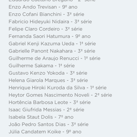
Enzo Ando Trevisan - 9º ano
Enzo Cofani Bianchini - 3ª série
Fabricio Hideyuki Nidaira - 3ª série
Felipe Claro Cordeiro - 3ª série
Fernanda Saori Hatumura - 9º ano
Gabriel Kenji Kazuma Ueda - 1ª série
Gabrielle Panont Nakahara - 3ª série
Guilherme de Araujo Renucci - 1ª série
Guilherme Sakama - 1ª série
Gustavo Kenzo Yokoda - 3ª série
Helena Giarola Marques - 3ª série
Henrique Hiroki Kuroda da Silva - 1ª série
Heytor Gomes Nascimento Noveli - 2ª série
Hortência Barbosa Leote - 3ª série
Isaac Giufrida Messias - 2ª série
Isabela Staut Dolis - 7º ano
João Pedro Santos Dias - 3ª série
Júlia Candatem Koike - 9º ano