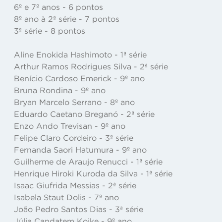
6º e 7º anos - 6 pontos
8º ano à 2ª série - 7 pontos
3ª série - 8 pontos
Aline Enokida Hashimoto - 1ª série
Arthur Ramos Rodrigues Silva - 2ª série
Benício Cardoso Emerick - 9º ano
Bruna Rondina - 9º ano
Bryan Marcelo Serrano - 8º ano
Eduardo Caetano Breganó - 2ª série
Enzo Ando Trevisan - 9º ano
Felipe Claro Cordeiro - 3ª série
Fernanda Saori Hatumura - 9º ano
Guilherme de Araujo Renucci - 1ª série
Henrique Hiroki Kuroda da Silva - 1ª série
Isaac Giufrida Messias - 2ª série
Isabela Staut Dolis - 7º ano
João Pedro Santos Dias - 3ª série
Júlia Candatem Koike - 9º ano