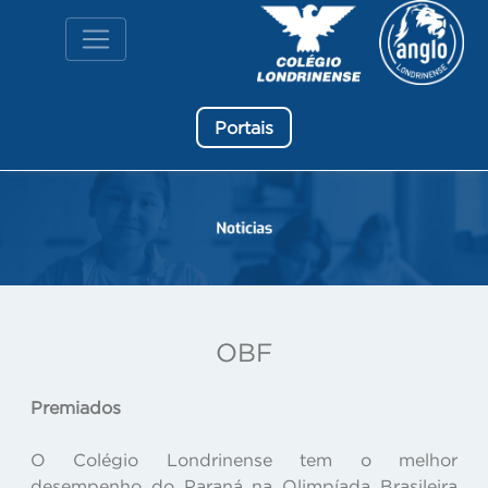
Portais
OBF
Premiados
O Colégio Londrinense tem o melhor
desempenho do Paraná na Olimpíada Brasileira