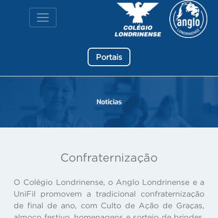
Portais
Confraternização
O Colégio Londrinense, o Anglo Londrinense e a
UniFil promovem a tradicional confraternização
de final de ano, com Culto de Ação de Graças,
almoço festivo, homenagens e sorteio de brindes,