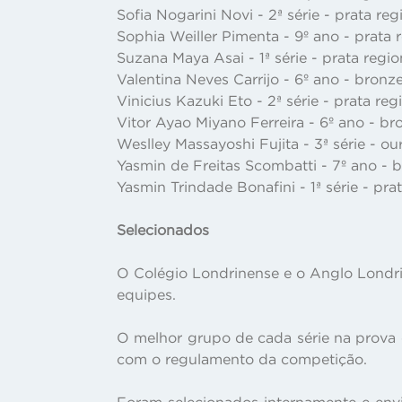
Sofia Nogarini Novi - 2ª série - prata re
Sophia Weiller Pimenta - 9º ano - prata 
Suzana Maya Asai - 1ª série - prata regi
Valentina Neves Carrijo - 6º ano - bronz
Vinicius Kazuki Eto - 2ª série - prata re
Vitor Ayao Miyano Ferreira - 6º ano - br
Weslley Massayoshi Fujita - 3ª série - ou
Yasmin de Freitas Scombatti - 7º ano - 
Yasmin Trindade Bonafini - 1ª série - pra
Selecionados
O Colégio Londrinense e o Anglo Londri
equipes.
O melhor grupo de cada série na prova 
com o regulamento da competição.
Foram selecionados internamente e en