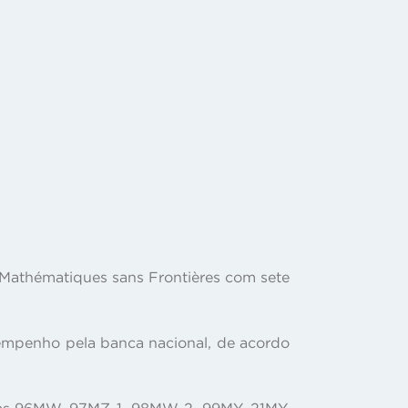
 Mathématiques sans Frontières com sete
sempenho pela banca nacional, de acordo
mas 96MW, 97MZ-1, 98MW-2, 99MY, 21MY,