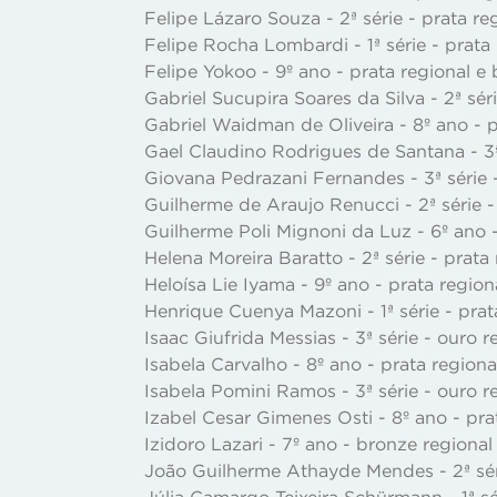
Felipe Lázaro Souza - 2ª série - prata re
Felipe Rocha Lombardi - 1ª série - prata
Felipe Yokoo - 9º ano - prata regional e
Gabriel Sucupira Soares da Silva - 2ª sér
Gabriel Waidman de Oliveira - 8º ano - p
Gael Claudino Rodrigues de Santana - 3ª 
Giovana Pedrazani Fernandes - 3ª série 
Guilherme de Araujo Renucci - 2ª série -
Guilherme Poli Mignoni da Luz - 6º ano 
Helena Moreira Baratto - 2ª série - prata
Heloísa Lie Iyama - 9º ano - prata region
Henrique Cuenya Mazoni - 1ª série - prat
Isaac Giufrida Messias - 3ª série - ouro 
Isabela Carvalho - 8º ano - prata region
Isabela Pomini Ramos - 3ª série - ouro r
Izabel Cesar Gimenes Osti - 8º ano - pra
Izidoro Lazari - 7º ano - bronze regiona
João Guilherme Athayde Mendes - 2ª séri
Júlia Camargo Teixeira Schürmann - 1ª sé