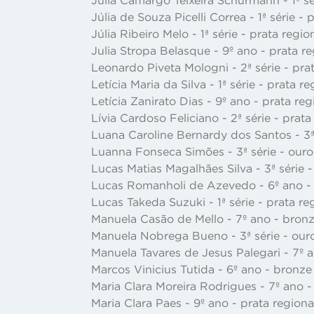
Júlia de Souza Picelli Correa - 1ª série -
Júlia Ribeiro Melo - 1ª série - prata regi
Julia Stropa Belasque - 9º ano - prata r
Leonardo Piveta Mologni - 2ª série - pra
Letícia Maria da Silva - 1ª série - prata 
Letícia Zanirato Dias - 9º ano - prata re
Lívia Cardoso Feliciano - 2ª série - prat
Luana Caroline Bernardy dos Santos - 3ª 
Luanna Fonseca Simões - 3ª série - ouro
Lucas Matias Magalhães Silva - 3ª série 
Lucas Romanholi de Azevedo - 6º ano - 
Lucas Takeda Suzuki - 1ª série - prata re
Manuela Casão de Mello - 7º ano - bronz
Manuela Nobrega Bueno - 3ª série - ouro
Manuela Tavares de Jesus Palegari - 7º 
Marcos Vinicius Tutida - 6º ano - bronze
Maria Clara Moreira Rodrigues - 7º ano -
Maria Clara Paes - 9º ano - prata region