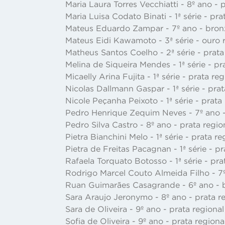
Maria Laura Torres Vecchiatti - 8º ano - 
Maria Luisa Codato Binati - 1ª série - pr
Mateus Eduardo Zampar - 7º ano - bronz
Mateus Eidi Kawamoto - 3ª série - ouro 
Matheus Santos Coelho - 2ª série - prata
Melina de Siqueira Mendes - 1ª série - pr
Micaelly Arina Fujita - 1ª série - prata r
Nicolas Dallmann Gaspar - 1ª série - pra
Nicole Peçanha Peixoto - 1ª série - prata
Pedro Henrique Zequim Neves - 7º ano -
Pedro Silva Castro - 8º ano - prata regi
Pietra Bianchini Melo - 1ª série - prata r
Pietra de Freitas Pacagnan - 1ª série - p
Rafaela Torquato Botosso - 1ª série - pra
Rodrigo Marcel Couto Almeida Filho - 7º
Ruan Guimarães Casagrande - 6º ano - b
Sara Araujo Jeronymo - 8º ano - prata r
Sara de Oliveira - 9º ano - prata regiona
Sofia de Oliveira - 9º ano - prata region