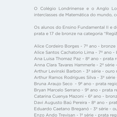
O Colégio Londrinense e o Anglo Lon
interclasses de Matemática do mundo, 
Os alunos do Ensino Fundamental II e d
prata e 17 de bronze na categoria “Regiã
Alice Cordeiro Borges - 7º ano - bronze 
Alice Santos Cachatorio Lima - 7º ano -
Ana Luisa Thomaz Paz - 8º ano - prata r
Anna Clara Tavares Hammerle - 2ª série -
Arthur Levinski Barbon - 3ª série - ouro
Arthur Ramos Rodrigues Silva - 3ª série 
Bruna Araujo Seco - 9º ano - prata regi
Bryan Marcelo Serrano - 9º ano - prata r
Catarina Cuenya Mazoni - 6º ano - bronz
Davi Augusto Baú Pereira - 8º ano - prat
Eduardo Caetano Breganó - 3ª série - ou
Enzo Ando Trevisan - 1ª série - prata re