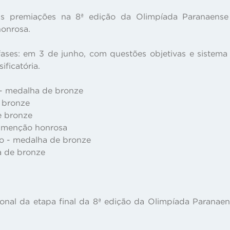
is premiações na 8ª edição da Olimpíada Paranaense 
onrosa.
es: em 3 de junho, com questões objetivas e sistema 
ificatória.
 - medalha de bronze
e bronze
e bronze
- menção honrosa
no - medalha de bronze
a de bronze
ional da etapa final da 8ª edição da Olimpíada Paranae