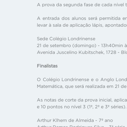
A prova da segunda fase de cada nível 
A entrada dos alunos será permitida e
levar à sala de aplicação lápis, apontado
Sede Colégio Londrinense
21 de setembro (domingo) - 13h40min 
Avenida Juscelino Kubitschek, 1728 - B
Finalistas
O Colégio Londrinense e o Anglo Londr
Matemática, que será realizada em 21 de
As notas de corte da prova inicial, aplic
e 10 pontos no nível 3 (1ª, 2ª e 3ª séries).
Arthur Klhem de Almeida - 7º ano
Arthur Ramos Rodrigues Silva - 3ª série