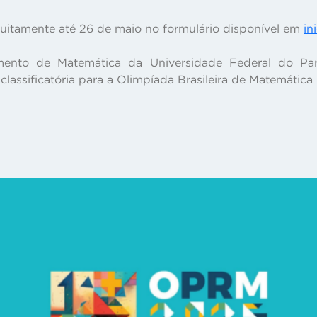
atuitamente até 26 de maio no formulário disponível em
in
nto de Matemática da Universidade Federal do Par
classificatória para a Olimpíada Brasileira de Matemátic