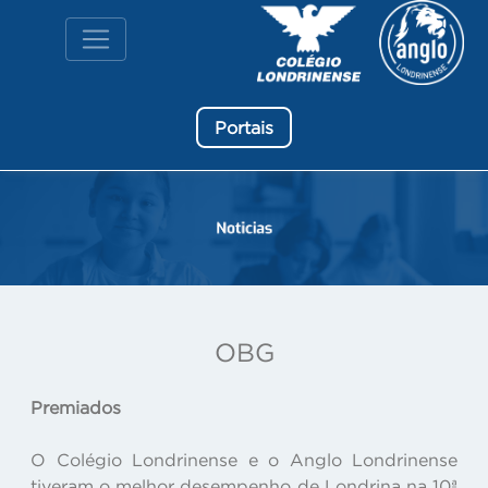
Portais
OBG
Premiados
O Colégio Londrinense e o Anglo Londrinense
tiveram o melhor desempenho de Londrina na 10ª