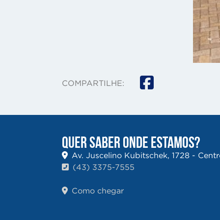
COMPARTILHE:
QUER SABER ONDE ESTAMOS?
Av. Juscelino Kubitschek, 1728 - Cent
(43) 3375-7555
Como chegar