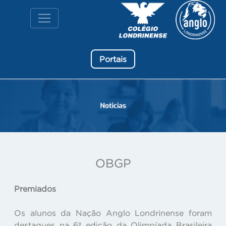
Portais
OBGP
Premiados
Os alunos da Nação Anglo Londrinense foram
destaques na 6ª edição da Olimpíada Brasileira